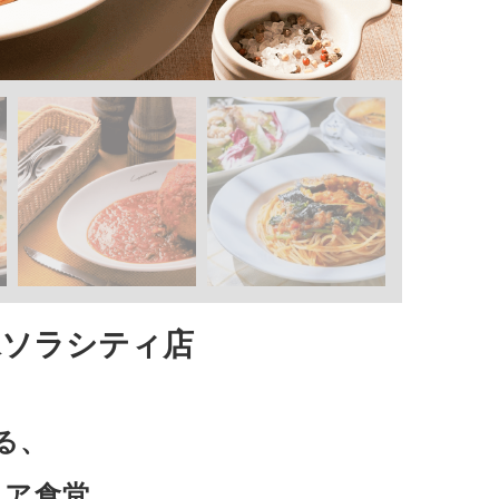
水ソラシティ店
る、
リア食堂