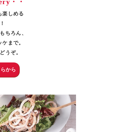
very・・
も楽しめる
！
もちろん、
ッケまで。
どうぞ。
こちらから